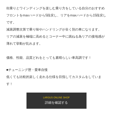
街乗りとワインディングを楽しむ乗り方をしている自分のおすすめ
フロントをmaxハードから5段戻し、リアをmaxハードから15段戻し
です。
減衰調整次第で乗り味やハンドリングが全く別の車になります。
リアの減衰を極端に高めるとコーナー中に跳ねる為リアの接地感が
薄れて挙動が乱れます。
価格、性能、品質どれをとっても素晴らしい車高調です！
■チューニング歴・愛車自慢
低くても比較的楽しく走れる仕様を目指してカスタムをしていま
す！
LARGUS ONLINE SHOP
詳細を確認する