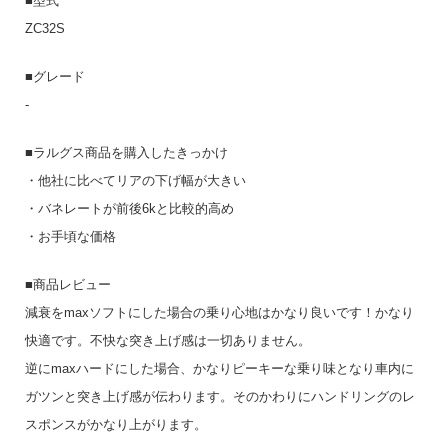
■型式
ZC32S
■グレード
-
■ラルグス商品を購入したきっかけ
・他社に比べてリアの下げ幅が大きい
・バネレートが前後6kと比較的高め
・お手頃な価格
■商品レビュー
減衰をmaxソフトにした場合の乗り心地はかなり良いです！かなり
快適です。不快な突き上げ感は一切ありません。
逆にmaxハードにした場合、かなりピーキーな乗り味となり車内に
ガツンと突き上げ感が伝わります。そのかわりにハンドリングのレ
スポンスがかなり上がります。