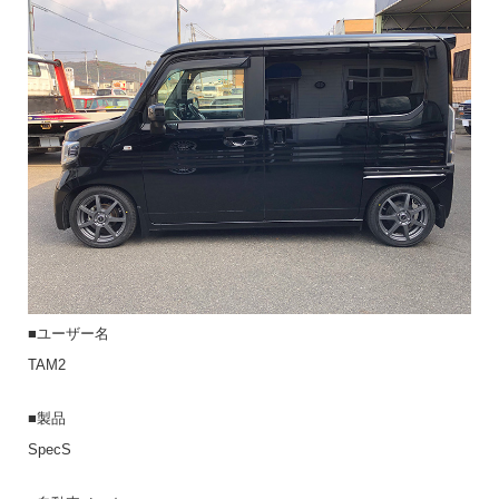
■ユーザー名
TAM2
■製品
SpecS