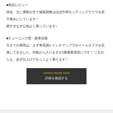
■商品レビュー
現在、主に通勤が主で減衰調整はほぼ中間セッティングでリヤを若
干硬めにしています！
硬すぎなず心地よく乗っています♪
■チューニング歴・愛車自慢
今までの車両は、まず車高調とインチアップでホイールタイヤを交
換してきました、外観から入りますが1番重要度高いです！ これか
らも、必ず仕上げてかっこよく乗ります！
LARGUS ONLINE SHOP
詳細を確認する