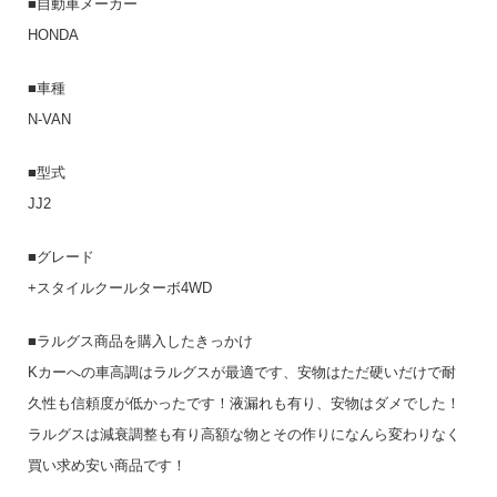
■自動車メーカー
HONDA
■車種
N-VAN
■型式
JJ2
■グレード
+スタイルクールターボ4WD
■ラルグス商品を購入したきっかけ
Kカーへの車高調はラルグスが最適です、安物はただ硬いだけで耐
久性も信頼度が低かったです！液漏れも有り、安物はダメでした！
ラルグスは減衰調整も有り高額な物とその作りになんら変わりなく
買い求め安い商品です！