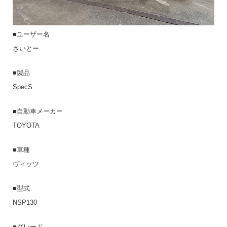
■ユーザー名
さいとー
■製品
SpecS
■自動車メーカー
TOYOTA
■車種
ヴィッツ
■型式
NSP130
■グレード