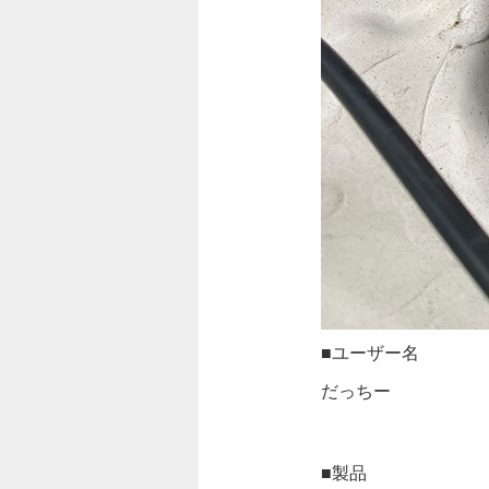
■ユーザー名
だっちー
■製品