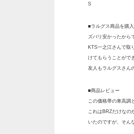
S
■ラルグス商品を購
ズバリ安かったから
KTS一之江さんで
けてもらうことがで
友人もラルグスさん
■商品レビュー
この価格帯の車高調
これはBRZだけな
いたのですが、そん