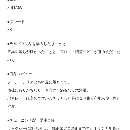
ZRR70W
■グレード
ZS
■ラルグス商品を購入したきっかけ
車高の落ちが良かったことと、フロント調整式ピロが魅力的だった
ので。
■商品レビュー
フロント、リアとも綺麗に落ちます。
他社にありがちなリア車高の不満もなく大満足。
バネレートは高めですがカチッとした足になり乗り心地も少し硬い
程度。
■チューニング歴・愛車自慢
ヴォクシーに乗り8年目。 純正エアロのままですがオリジナルを追