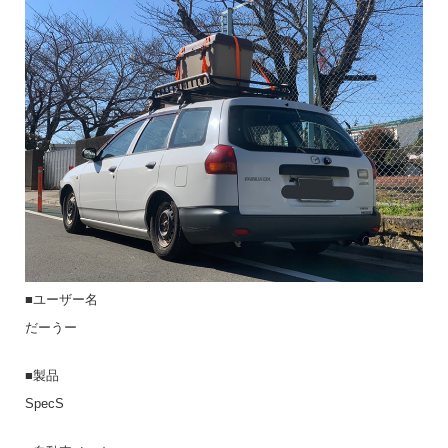
■ユーザー名
だーうー
■製品
SpecS