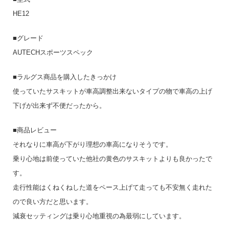
HE12
■グレード
AUTECHスポーツスペック
■ラルグス商品を購入したきっかけ
使っていたサスキットが車高調整出来ないタイプの物で車高の上げ
下げが出来ず不便だったから。
■商品レビュー
それなりに車高が下がり理想の車高になりそうです。
乗り心地は前使っていた他社の黄色のサスキットよりも良かったで
す。
走行性能はくねくねした道をペース上げて走っても不安無く走れた
ので良い方だと思います。
減衰セッティングは乗り心地重視の為最弱にしています。