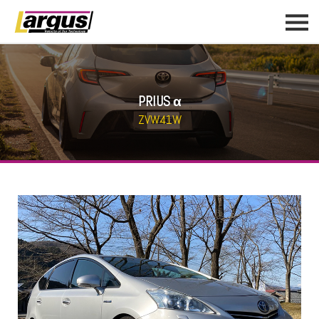
PRIUS α
ZVW41W