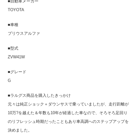
■自動車メーカー
TOYOTA
■車種
プリウスアルファ
■型式
ZVW41W
■グレード
G
■ラルグス商品を購入したきっかけ
元々は純正ショック＋ダウンサスで乗っていましたが、走行距離が
10万?を越えた＆年数も10年が経過した車なので、そろそろ足回り
のリフレッシュ時期だったこともあり車高調へのステップアップを
決めました。