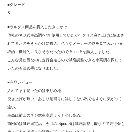
■グレード
S
■ラルグス商品を購入したきっかけ
他社のネジ式車高調を4年使用していたがヘタリと突き上げに悩まさ
れてきたのをきっかけに購入。色々なメーカーの物を見てみたが値
段的、機能的に良さそうだったので Spec Sを購入しました。
こんな見た目なのに走行会走るので減衰調整できる車高調を探して
いたのも決め手になりました。
■商品レビュー
入れてまず驚いたのは乗り心地。
突き上げが無い。あまり足回りに詳しくない私でもすぐに気がつく
違い。
車高は前回のネジ式車高調よりも少し高め。
前回のは減衰固定品、今回の Spec Sは減衰調整可能なので走行会も
走ってるので様々な減衰を試してみたいと思います。