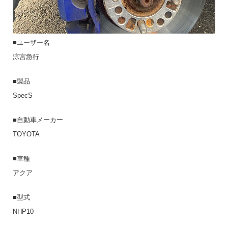
■ユーザー名
涼宮急行
■製品
SpecS
■自動車メーカー
TOYOTA
■車種
アクア
■型式
NHP10