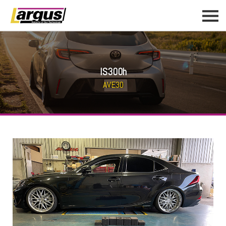
IS300h
AVE30