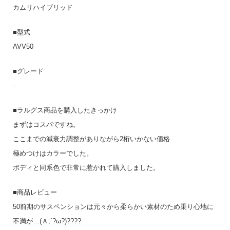
カムリハイブリッド
■型式
AVV50
■グレード
-
■ラルグス商品を購入したきっかけ
まずはコスパですね。
ここまでの減衰力調整がありながら2桁いかない価格
極めつけはカラーでした。
ボディと同系色で非常に惹かれて購入しました。
■商品レビュー
50前期のサスペンションは元々から柔らかい素材のため乗り心地に
不満が…(Ａ;´?ω?)????