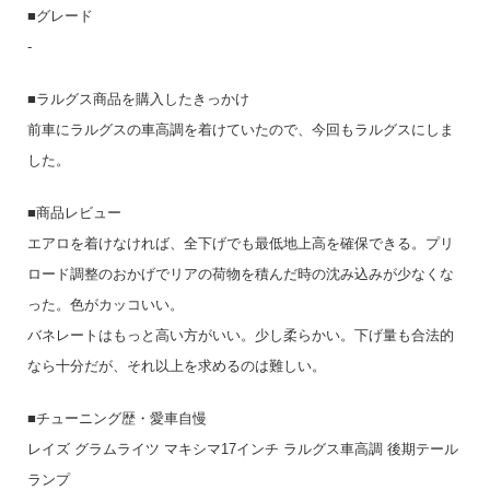
■グレード
-
■ラルグス商品を購入したきっかけ
前車にラルグスの車高調を着けていたので、今回もラルグスにしま
した。
■商品レビュー
エアロを着けなければ、全下げでも最低地上高を確保できる。プリ
ロード調整のおかげでリアの荷物を積んだ時の沈み込みが少なくな
った。色がカッコいい。
バネレートはもっと高い方がいい。少し柔らかい。下げ量も合法的
なら十分だが、それ以上を求めるのは難しい。
■チューニング歴・愛車自慢
レイズ グラムライツ マキシマ17インチ ラルグス車高調 後期テール
ランプ