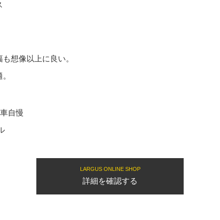
ス
幅も想像以上に良い。
適。
愛車自慢
ル
LARGUS ONLINE SHOP
詳細を確認する