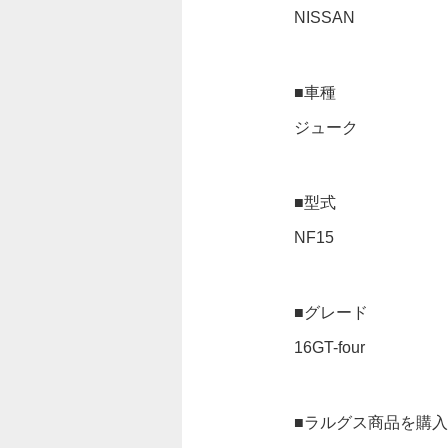
NISSAN
■車種
ジューク
■型式
NF15
■グレード
16GT-four
■ラルグス商品を購