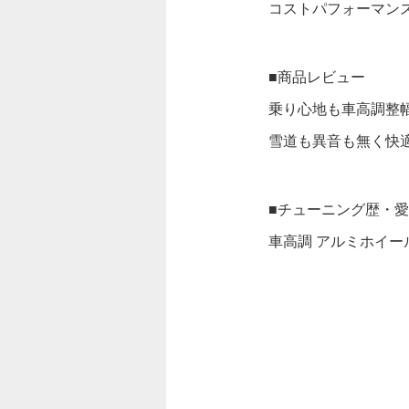
コストパフォーマン
■商品レビュー
乗り心地も車高調整
雪道も異音も無く快
■チューニング歴・
車高調 アルミホイー