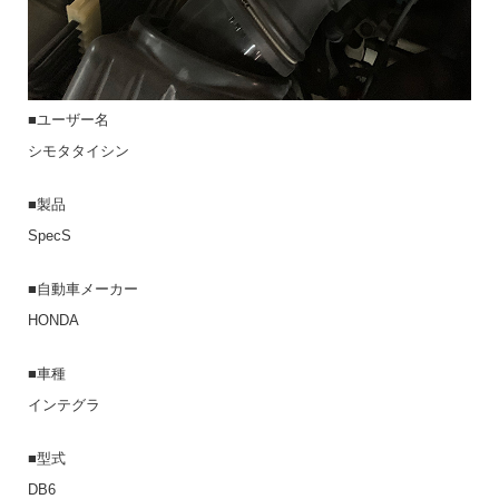
■ユーザー名
シモタタイシン
■製品
SpecS
■自動車メーカー
HONDA
■車種
インテグラ
■型式
DB6