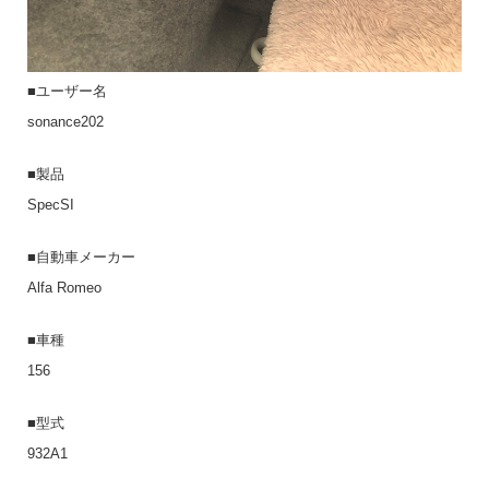
■ユーザー名
sonance202
■製品
SpecSI
■自動車メーカー
Alfa Romeo
■車種
156
■型式
932A1