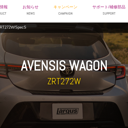
情報
お知らせ
キャンペーン
サポート/補修部品
DUCT
NEWS
CAMPAIGN
SUPPORT
272W/SpecS
AVENSIS WAGON
ZRT272W