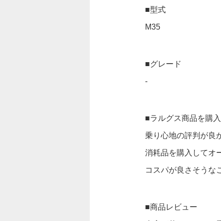
■型式
M35
■グレード
-
■ラルグス商品を購
乗り心地の評判が良
消耗品を購入してオ
コスパが良さそうな
■商品レビュー