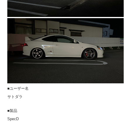
■ユーザー名
サトダラ
■製品
SpecD