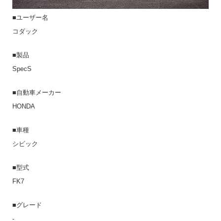
■ユーザー名
コダック
■製品
SpecS
■自動車メーカー
HONDA
■車種
シビック
■型式
FK7
■グレード
-