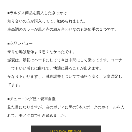
■ラルグス商品を購入したきっかけ
知り合いの方が購入してて、勧められました。
車高調のカラーが黒と赤の組み合わせなのも決め手の１つです。
■商品レビュー
乗り心地は想像より悪くなかったです。
減衰は、最初はハードにしてて今は中間にして乗ってます。コーナ
ーでもいい感じに曲れて、快適に乗ることが出来ます。
かなり下がりますし、減衰調整もついてて価格も安く、大変満足し
てます。
■チューニング歴・愛車自慢
見た目になりますが、白のボディに黒の5本スポークのホイールを入
れて、モノクロで引き締めました。
LARGUS ONLINE SHOP