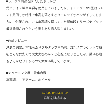
■ラルグス商品を購入したきっかけ
元々テイン製車高調を使用していましたが、インテグラdc5型はフロ
ント足回りが特殊で車高を落とすとタイロッドがバンザイしてしま
うので対策されている車高調を探していた所値段もリーズナブルで
最近発売されたという事もあり購入致しました。
■商品レビュー
減衰力調整が32段もありフルタップ車高調、対策済ブラケットで最
初こんなに安くて大丈夫なのか？と心配になりましたが、乗り心地
もよくかなり下がるので大変満足しています。
■チューニング歴・愛車自慢
車高調、リアアーム、ホイール
LARGUS ONLINE SHOP
詳細を確認する