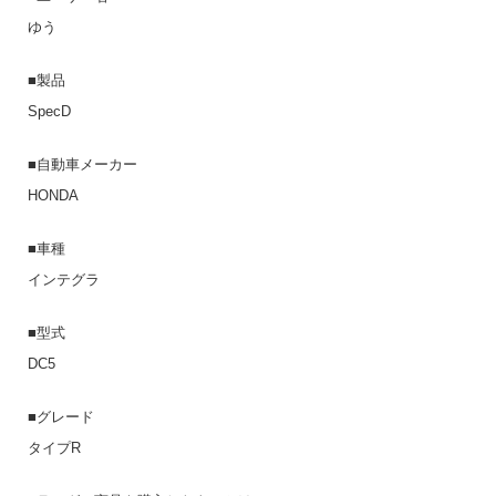
ゆう
■製品
SpecD
■自動車メーカー
HONDA
■車種
インテグラ
■型式
DC5
■グレード
タイプR