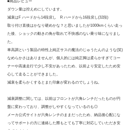
■商品レビュー
ダウン量は控えめにしています。
減衰はF ハードから14段戻し R ハードから16段戻し(32段)
取り付け直後はかなり硬めかな？と思いましたが1000kmくらい走っ
た後、ショックの動きの角が取れて不快感のない乗り味になりまし
た。
車高調という製品の特性上純正サスの魔法のじゅうたんのような(笑)
なめらかさはありませんが、個人的には純正脚は柔らかすぎてコー
ナーや高速走行で少し不安があったため、以前より安定したため安
心して走ることができました。
減衰を柔らかくするとまた印象が変わるのでしょうね。
減衰調整に関しては、以前はフロントが六角レンチだったものが円
盤に変わっており、調整がしやすくなっているのも◎
メーカ公式サイトが六角レンチのままだったため、納品後心配にな
ってサポートの方に連絡した際もとても丁寧に対応していただき安