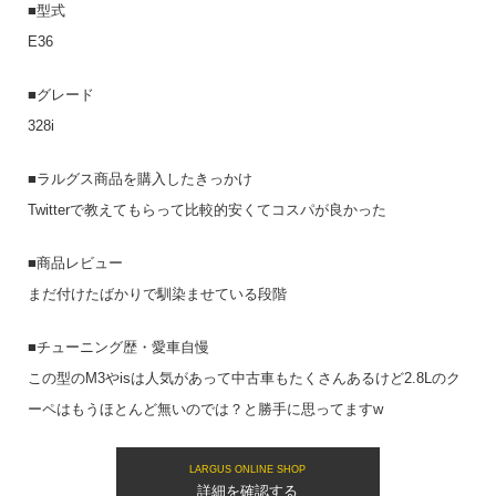
■型式
E36
■グレード
328i
■ラルグス商品を購入したきっかけ
Twitterで教えてもらって比較的安くてコスパが良かった
■商品レビュー
まだ付けたばかりで馴染ませている段階
■チューニング歴・愛車自慢
この型のM3やisは人気があって中古車もたくさんあるけど2.8Lのク
ーペはもうほとんど無いのでは？と勝手に思ってますw
LARGUS ONLINE SHOP
詳細を確認する