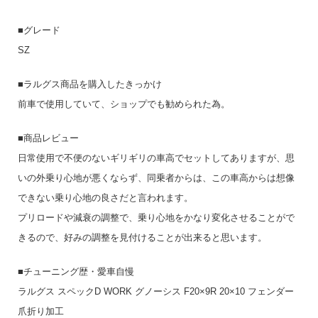
■グレード
SZ
■ラルグス商品を購入したきっかけ
前車で使用していて、ショップでも勧められた為。
■商品レビュー
日常使用で不便のないギリギリの車高でセットしてありますが、思
いの外乗り心地が悪くならず、同乗者からは、この車高からは想像
できない乗り心地の良さだと言われます。
プリロードや減衰の調整で、乗り心地をかなり変化させることがで
きるので、好みの調整を見付けることが出来ると思います。
■チューニング歴・愛車自慢
ラルグス スペックD WORK グノーシス F20×9R 20×10 フェンダー
爪折り加工