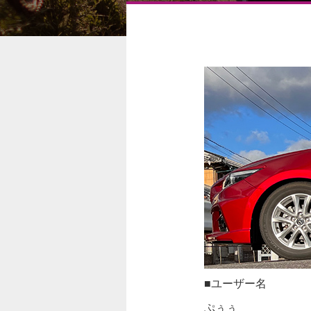
■ユーザー名
ぷぅぅ