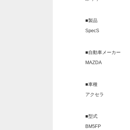
■製品
SpecS
■自動車メーカー
MAZDA
■車種
アクセラ
■型式
BM5FP