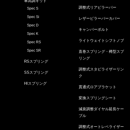
車高調キット
調整式リアピラーバー
Spec S
Spec Si
レザーピラーバーカバー
Spec D
キャンバーボルト
Spec K
ライトウェイトシフトノブ
Spec RS
Spec SR
直巻スプリング・樽型スプ
リング
RSスプリング
調整式スタビライザーリン
SSスプリング
ク
HIスプリング
貫通式ロアブラケット
変換スプリングシート
減衰調整ダイヤル延長ケー
ブル
調整式オートレベライザー