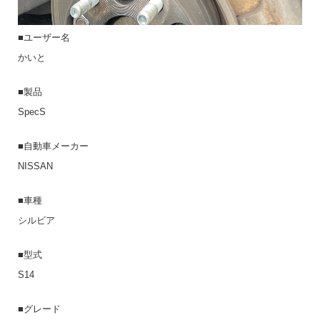
■ユーザー名
かいと
■製品
SpecS
■自動車メーカー
NISSAN
■車種
シルビア
■型式
S14
■グレード