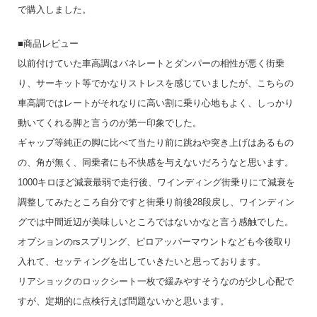
で購入しました。
■商品レビュー
以前付けていた車高調はバネレートとダンパーの相性が悪く街乗
り、サーキット等でかなりストレスを感じていましたが、こちらの
車高調ではレートがそれなりに高い割に乗り心地もよく、しっかり
動いてくれる脚と言うのが第一印象でした。
ギャップ等純正の脚に比べて当たり前に跳ねや突き上げはあるもの
の、角が無く、同乗者にも不快感を与えないだろうなと思います。
1000キロほど減衰最弱で走行後、ワインディング街乗りにて減衰を
調整してみたところ自分ですと街乗り前後28段戻し、ワインディン
グでは中間近辺が美味しいところではないかなと言う感触でした。
オプションのrsスプリング、ピロアッパーマウントなども今後取り
入れて、セッティングを出していきたいと思っております。
リアショックのロックシート一枚で緩みやすそうなのが少し心配で
すが、定期的に点検行えば問題ないかと思います。