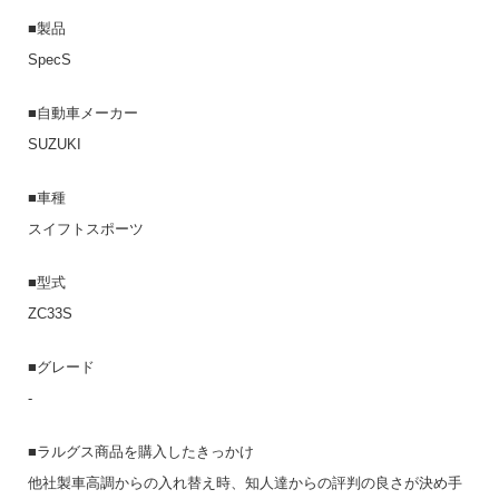
■製品
SpecS
■自動車メーカー
SUZUKI
■車種
スイフトスポーツ
■型式
ZC33S
■グレード
-
■ラルグス商品を購入したきっかけ
他社製車高調からの入れ替え時、知人達からの評判の良さが決め手