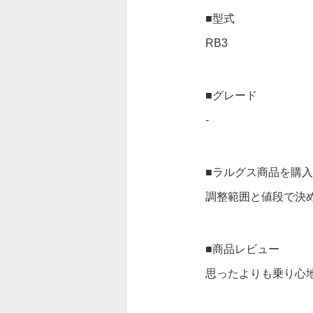
■型式
RB3
■グレード
-
■ラルグス商品を購
調整範囲と値段で決
■商品レビュー
思ったよりも乗り心