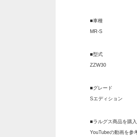
■車種
MR-S
■型式
ZZW30
■グレード
Sエディション
■ラルグス商品を購
YouTubeの動画