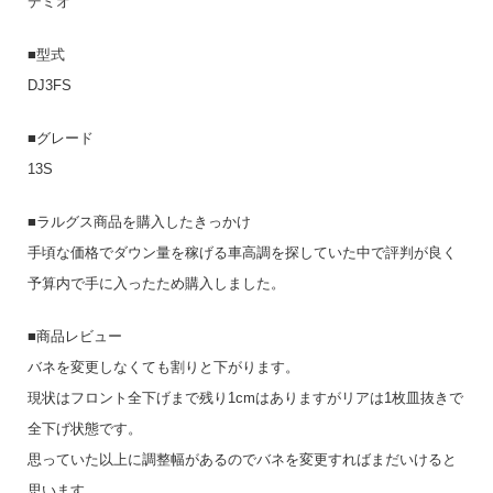
デミオ
■型式
DJ3FS
■グレード
13S
■ラルグス商品を購入したきっかけ
手頃な価格でダウン量を稼げる車高調を探していた中で評判が良く
予算内で手に入ったため購入しました。
■商品レビュー
バネを変更しなくても割りと下がります。
現状はフロント全下げまで残り1cmはありますがリアは1枚皿抜きで
全下げ状態です。
思っていた以上に調整幅があるのでバネを変更すればまだいけると
思います。