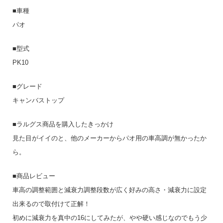
■車種
パオ
■型式
PK10
■グレード
キャンバストップ
■ラルグス商品を購入したきっかけ
見た目がイイのと、他のメーカーからパオ用の車高調が無かったか
ら。
■商品レビュー
車高の調整範囲と減衰力調整段数が広く好みの高さ・減衰力に設定
出来るので取付けて正解！
初めに減衰力を真中の16にしてみたが、やや硬い感じなのでもう少