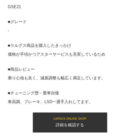
GSE21
■グレード
-
■ラルグス商品を購入したきっかけ
価格が手頃かつアスターサービスも充実しているため
■商品レビュー
乗り心地も良く、減衰調整も幅広く満足しています。
■チューニング歴・愛車自慢
車高調、ブレーキ、LSD一通手入れしてます。
LARGUS ONLINE SHOP
詳細を確認する