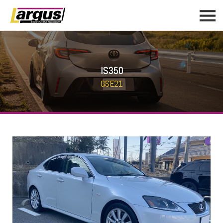
IS350
GSE21