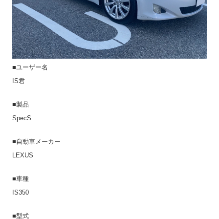
■ユーザー名
IS君
■製品
SpecS
■自動車メーカー
LEXUS
■車種
IS350
■型式