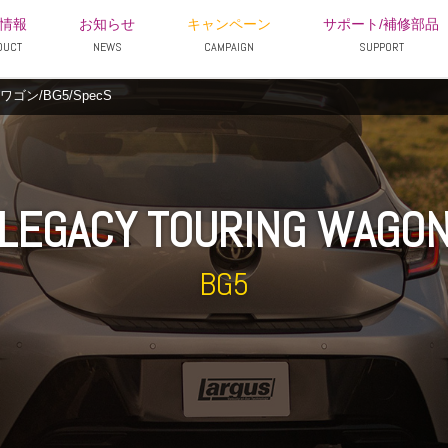
情報
お知らせ
キャンペーン
サポート/補修部品
DUCT
NEWS
CAMPAIGN
SUPPORT
ン/BG5/SpecS
LEGACY TOURING WAGO
BG5