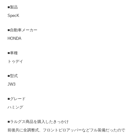
■製品
SpecK
■自動車メーカー
HONDA
■車種
トゥデイ
■型式
JW3
■グレード
ハミング
■ラルグス商品を購入したきっかけ
前後共に全調整式、フロントピロアッパーなどフル装備だったので