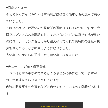
■商品レビュー
今までトゥデイ（JW3）は車高調がほぼ無く他車からの流用で乗っ
ていました。
やはりバランスが悪いのか長時間の運転は疲れていたのですが、今
回ラルグスさんの車高調を付けてみたらバツグンに乗り心地が良い
のにコーナーリングもしっかり踏ん張ってくれて長時間の運転も気
持ち良く乗ることが出来るようになりました。
古い車ですがさらに手放したく無い車になりました
■チューニング歴・愛車自慢
３０年ほど前の車なので至るところ修理が必要になっていますが一
つ一つ修理がてらリメイクしています
内装の貼り変えや色替えなども自分でやっているので愛着がありま
す
LARGUS ONLINE SHOP