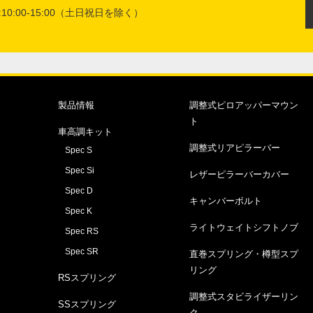
10:00-15:00（土日祝日を除く）
製品情報
調整式ピロアッパーマウン
ト
車高調キット
調整式リアピラーバー
Spec S
Spec Si
レザーピラーバーカバー
Spec D
キャンバーボルト
Spec K
ライトウェイトシフトノブ
Spec RS
Spec SR
直巻スプリング・樽型スプ
リング
RSスプリング
調整式スタビライザーリン
SSスプリング
ク