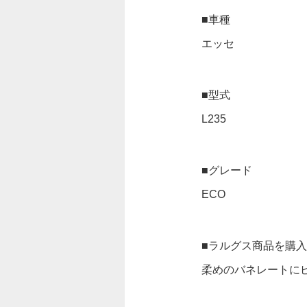
■車種
エッセ
■型式
L235
■グレード
ECO
■ラルグス商品を購
柔めのバネレートに