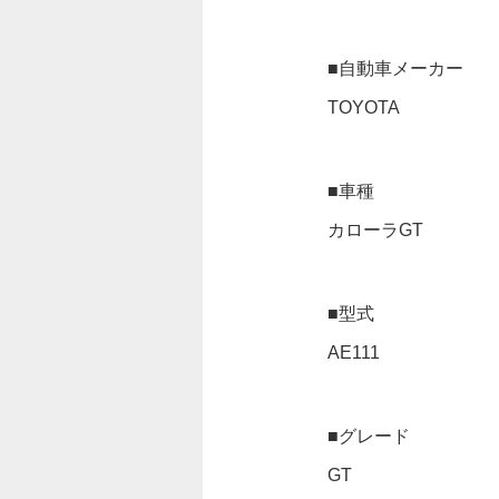
■自動車メーカー
TOYOTA
■車種
カローラGT
■型式
AE111
■グレード
GT