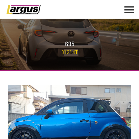
695
31214T