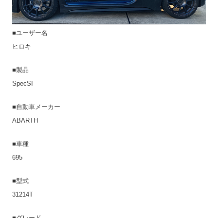
■ユーザー名
ヒロキ
■製品
SpecSI
■自動車メーカー
ABARTH
■車種
695
■型式
31214T
■グレード