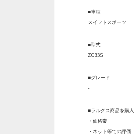
■車種
スイフトスポーツ
■型式
ZC33S
■グレード
-
■ラルグス商品を購
・価格帯
・ネット等での評価