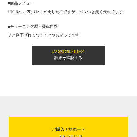
■商品レビュー
F10,R8→F20,R18に変更したのですが、バタつき無く走れてます。
■チューニング歴・愛車自慢
リア側下げれてなくてけつあがってます。
LARGUS ONLINE SHOP
詳細を確認する
ご購入 / サポート
BUY / SUPPORT