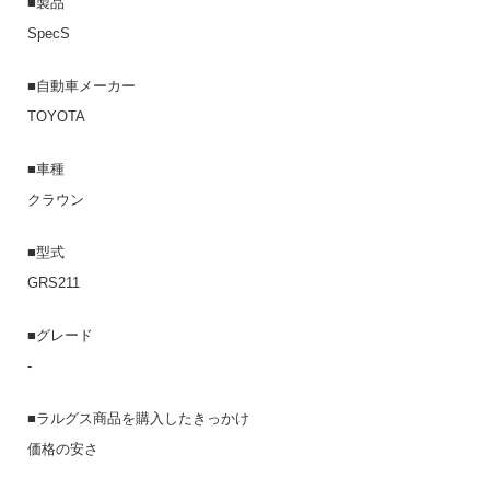
■製品
SpecS
■自動車メーカー
TOYOTA
■車種
クラウン
■型式
GRS211
■グレード
-
■ラルグス商品を購入したきっかけ
価格の安さ