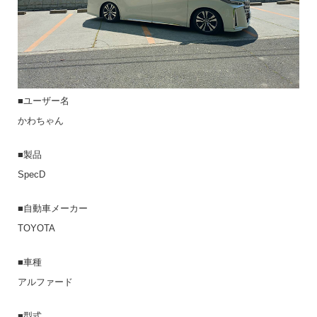
■ユーザー名
かわちゃん
■製品
SpecD
■自動車メーカー
TOYOTA
■車種
アルファード
■型式