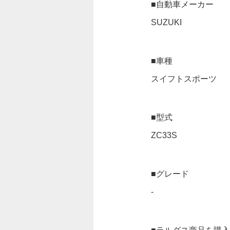
■自動車メーカー
SUZUKI
■車種
スイフトスポーツ
■型式
ZC33S
■グレード
-