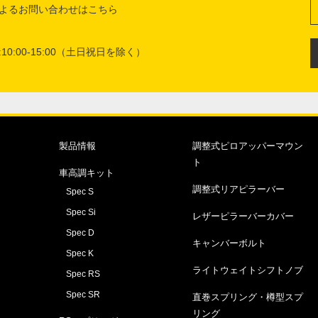
よるお問い合わせはこちら
10:00-15:00（土日祝日を除く）
製品情報
調整式ピロアッパーマウン
ト
車高調キット
調整式リアピラーバー
Spec S
Spec Si
レザーピラーバーカバー
Spec D
キャンバーボルト
Spec K
ライトウェイトシフトノブ
Spec RS
Spec SR
直巻スプリング・樽型スプ
リング