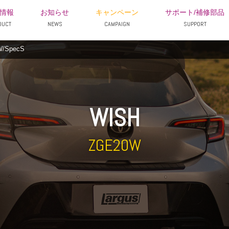
情報
お知らせ
キャンペーン
サポート/補修部品
DUCT
NEWS
CAMPAIGN
SUPPORT
/SpecS
WISH
ZGE20W