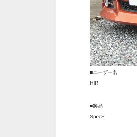
■ユーザー名
HIR
■製品
SpecS