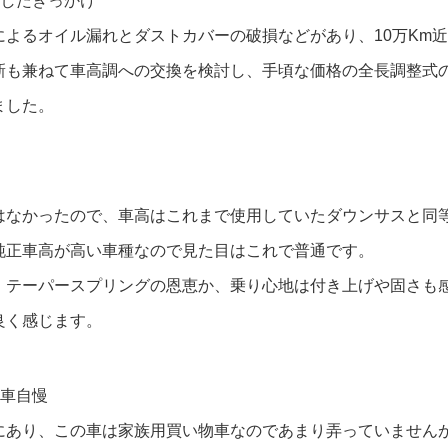
入したきっかけ
によるオイル漏れとダストカバーの破損などがあり、10万Km
新も兼ねて車高調への交換を検討し、手頃な価格の全長調整式
ました。
なかったので、車高はこれまで使用していたダウンサスと同等の
純正車高が高い車種なので見た目はこれで普通です。
、テーパースプリングの恩恵か、乗り心地は付き上げや固さも
良く感じます。
愛車自慢
にあり、この車は家族用買い物車なのであまり弄っていません