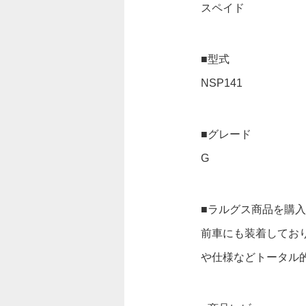
スペイド
■型式
NSP141
■グレード
G
■ラルグス商品を購
前車にも装着してお
や仕様などトータル