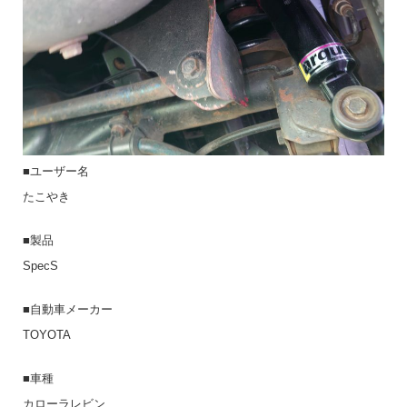
■ユーザー名
たこやき
■製品
SpecS
■自動車メーカー
TOYOTA
■車種
カローラレビン