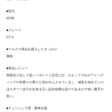
■型式
AE86
■グレード
GT-V
■ラルグス商品を購入したきっかけ
価格
■商品レビュー
他製品と比して低いバネレート設定だが、かえってそれがワインデ
ィングや街乗りの乗り心地を向上させているし、減衰を強めていけ
ばスポーツ走行が出来る広い設定範囲を設けてあるので使い勝手が
良い。
■チューニング歴・愛車自慢