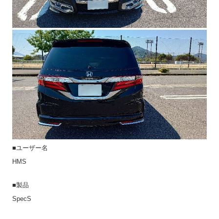
■ユーザー名
HMS
■製品
SpecS