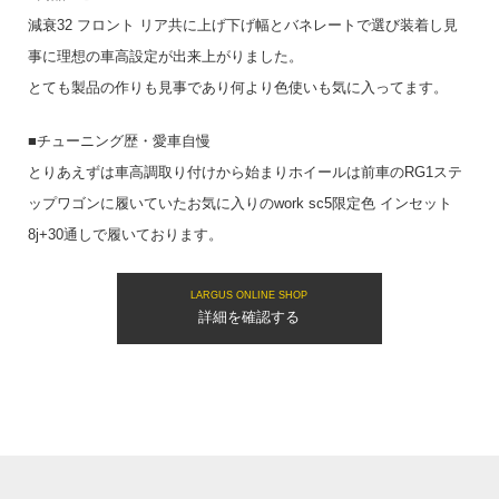
減衰32 フロント リア共に上げ下げ幅とバネレートで選び装着し見
事に理想の車高設定が出来上がりました。
とても製品の作りも見事であり何より色使いも気に入ってます。
■チューニング歴・愛車自慢
とりあえずは車高調取り付けから始まりホイールは前車のRG1ステ
ップワゴンに履いていたお気に入りのwork sc5限定色 インセット
8j+30通しで履いております。
LARGUS ONLINE SHOP
詳細を確認する