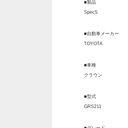
■製品
SpecS
■自動車メーカー
TOYOTA
■車種
クラウン
■型式
GRS211
■グレード