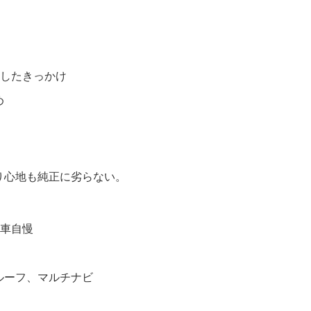
入したきっかけ
め
り心地も純正に劣らない。
愛車自慢
ルーフ、マルチナビ