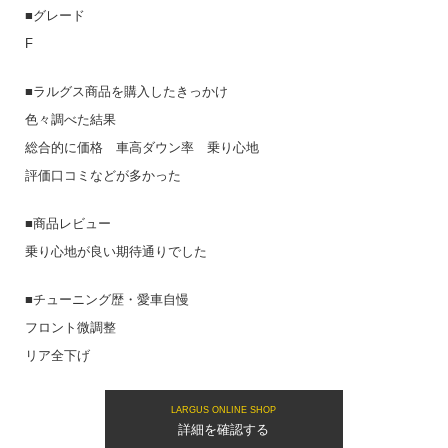
■グレード
F
■ラルグス商品を購入したきっかけ
色々調べた結果
総合的に価格 車高ダウン率 乗り心地
評価口コミなどが多かった
■商品レビュー
乗り心地が良い期待通りでした
■チューニング歴・愛車自慢
フロント微調整
リア全下げ
LARGUS ONLINE SHOP
詳細を確認する