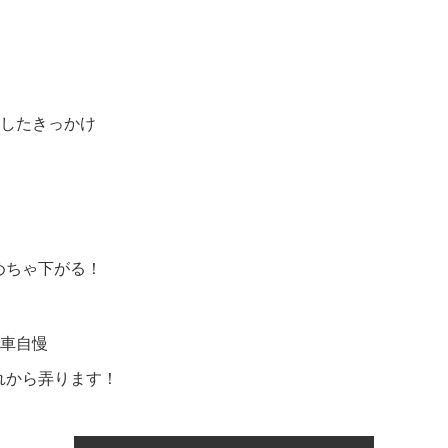
入したきっかけ
めちゃ下がる！
愛車自慢
れから弄ります！