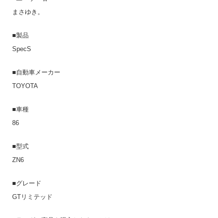
まさゆき。
■製品
SpecS
■自動車メーカー
TOYOTA
■車種
86
■型式
ZN6
■グレード
GTリミテッド