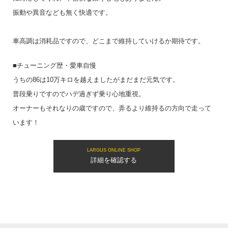
振動や異音なども無く快適です。
車高調は消耗品ですので、どこまで維持していけるか期待です。
■チューニング歴・愛車自慢
うちの86は10万キロを越えましたがまだまだ元気です。
普段乗りですのでハデ過ぎず乗り心地重視。
オーナーもそれなりの歳ですので、弄るより維持るの方向で走って
います！
LARGUS ONLINE SHOP
詳細を確認する