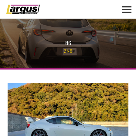
86
ZN6