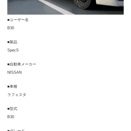
■ユーザー名
B30
■製品
SpecS
■自動車メーカー
NISSAN
■車種
ラフェスタ
■型式
B30
■グレード