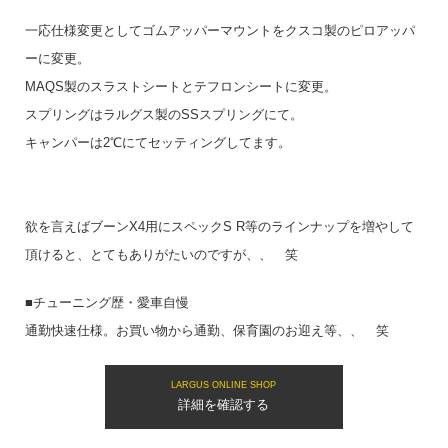
一応仕様変更としてゴムアッパーマウントをクスコ製のピロアッパ
ーに変更。
MAQS製のスラストシートとテフロンシートに変更。
スプリングはラルグス製のSSスプリングにて。
キャンパーは2℃にてセッティングしてます。
欲を言えばブーンX4用にスペックS R等のラインナップを増やして
頂けると、とてもありがたいのですが、、 笑
■チューニング歴・愛車自慢
通勤快速仕様。お買い物から通勤、保育園のお迎え等、、 笑
LARGUS ONLINE SHOP
詳細を確認する