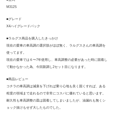
M312S
■グレード
X4ハイグレードパック
■ラルグス商品を購入したきっかけ
現在の愛車の車高調の選択肢がほぼ無く、ラルグスさんの車高調を
使ってます。
現在の愛車では６〜7年使用し、車高調整の必要があった時に固着し
て動かなかった為、今回新調し2セット目になります。
■商品レビュー
コチラの車高調は減衰を下げれば乗り心地も良く固くすれば、ある
程度の領域まで走れるので非常にコスパに優れていると思います。
耐久性も車高調整の皿は固着してしまいましたが、油漏れも無くシ
ョック抜けもせず大したものでした。